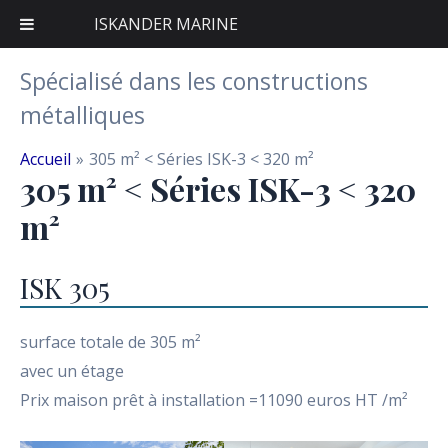
ISKANDER MARINE
Aller
Spécialisé dans les constructions
au
métalliques
contenu
Accueil
305 m² < Séries ISK-3 < 320 m²
305 m² < Séries ISK-3 < 320
m²
ISK 305
surface totale de 305 m²
avec un étage
Prix maison prêt à installation =11090 euros HT /m²